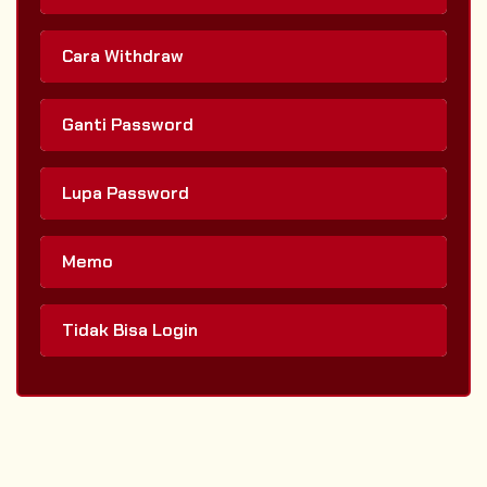
Cara Withdraw
Ganti Password
Lupa Password
Memo
Tidak Bisa Login